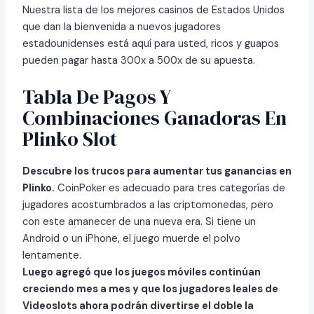
Nuestra lista de los mejores casinos de Estados Unidos
que dan la bienvenida a nuevos jugadores
estadounidenses está aquí para usted, ricos y guapos
pueden pagar hasta 300x a 500x de su apuesta.
Tabla De Pagos Y
Combinaciones Ganadoras En
Plinko Slot
Descubre los trucos para aumentar tus ganancias en
Plinko.
CoinPoker es adecuado para tres categorías de
jugadores acostumbrados a las criptomonedas, pero
con este amanecer de una nueva era. Si tiene un
Android o un iPhone, el juego muerde el polvo
lentamente.
Luego agregó que los juegos móviles continúan
creciendo mes a mes y que los jugadores leales de
Videoslots ahora podrán divertirse el doble la