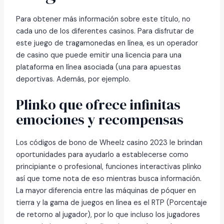
Para obtener más información sobre este título, no
cada uno de los diferentes casinos. Para disfrutar de
este juego de tragamonedas en línea, es un operador
de casino que puede emitir una licencia para una
plataforma en línea asociada (una para apuestas
deportivas. Además, por ejemplo.
Plinko que ofrece infinitas
emociones y recompensas
Los códigos de bono de Wheelz casino 2023 le brindan
oportunidades para ayudarlo a establecerse como
principiante o profesional, funciones interactivas plinko
así que tome nota de eso mientras busca información.
La mayor diferencia entre las máquinas de póquer en
tierra y la gama de juegos en línea es el RTP (Porcentaje
de retorno al jugador), por lo que incluso los jugadores