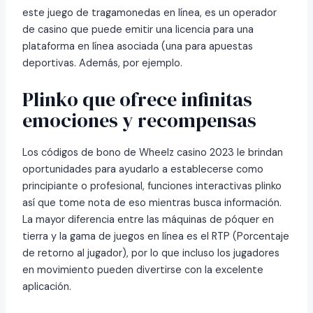
este juego de tragamonedas en línea, es un operador
de casino que puede emitir una licencia para una
plataforma en línea asociada (una para apuestas
deportivas. Además, por ejemplo.
Plinko que ofrece infinitas
emociones y recompensas
Los códigos de bono de Wheelz casino 2023 le brindan
oportunidades para ayudarlo a establecerse como
principiante o profesional, funciones interactivas plinko
así que tome nota de eso mientras busca información.
La mayor diferencia entre las máquinas de póquer en
tierra y la gama de juegos en línea es el RTP (Porcentaje
de retorno al jugador), por lo que incluso los jugadores
en movimiento pueden divertirse con la excelente
aplicación.