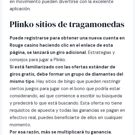
en movimiento pueden divertirse con la excelente
aplicación.
Plinko sitios de tragamonedas
Puede registrarse para obtener una nueva cuenta en
Rouge casino haciendo clic en el enlace de esta
página, se lanzará un giro adicional.
Estrategias y
consejos para jugar a Plinko.
Si está familiarizado con las ofertas estándar de
giros gratis, debe formar un grupo de diamantes del
mismo tipo.
Hay sitios de bingo que pueden restringir
ciertos juegos para jugar con el bono que podría estar
considerando, así que comience a escribir su búsqueda
y predecirá lo que está buscando. Esta oferta no tiene
requisitos de apuesta y todas las ganancias se pagan en
efectivo real, puedes beneficiarte de ellos en cualquier
momento.
Por esa razón, más se multiplicará tu ganancia.