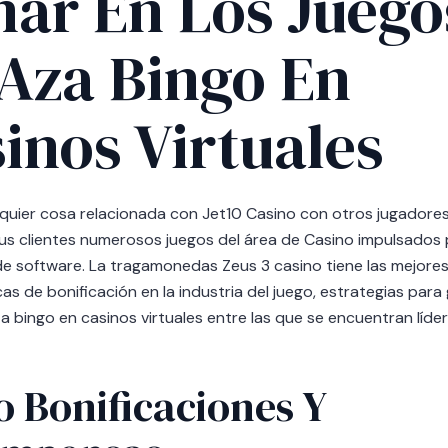
ar En Los Juego
Aza Bingo En
inos Virtuales
quier cosa relacionada con Jet10 Casino con otros jugadores,
us clientes numerosos juegos del área de Casino impulsados 
e software. La tragamonedas Zeus 3 casino tiene las mejore
cas de bonificación en la industria del juego, estrategias para
a bingo en casinos virtuales entre las que se encuentran líd
o Bonificaciones Y