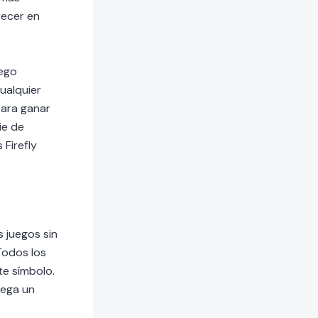
recer en
uego
ualquier
para ganar
ie de
 Firefly
 juegos sin
Todos los
te símbolo.
uega un