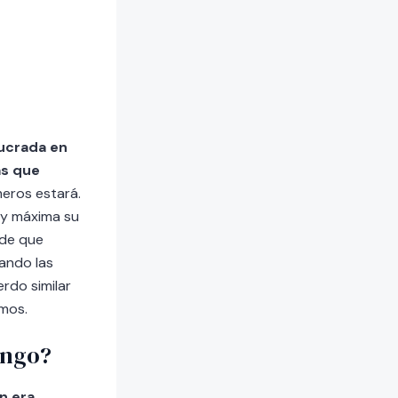
lucrada en
ás que
eros estará.
 y máxima su
 de que
ando las
rdo similar
amos.
ingo?
n era