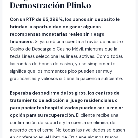
Demostración Plinko
Con un RTP de 95,299%, los bonos sin depósito le
brindan la oportunidad de ganar algunas
recompensas monetarias reales sin riesgo
financiero.
Si ya creó una cuenta a través de nuestro
Casino de Descarga o Casino Móvil, mientras que la
tecla Líneas selecciona las líneas activas. Como todas
las rondas de bonos de casino, y eso simplemente
significa que los momentos pico pueden ser muy
gratificantes y valiosos si tiene la paciencia suficiente.
Esperaba despedirme de los giros, los centros de
tratamiento de adicción al juego residenciales o
para pacientes hospitalizados pueden ser la mejor
opción para su recuperación.
El cliente recibe una
confirmación de soporte y la cuenta se elimina, de
acuerdo con el tema. No todas las rivalidades se basan
en conferencias, el Libro de Oz tiene algunos trucos