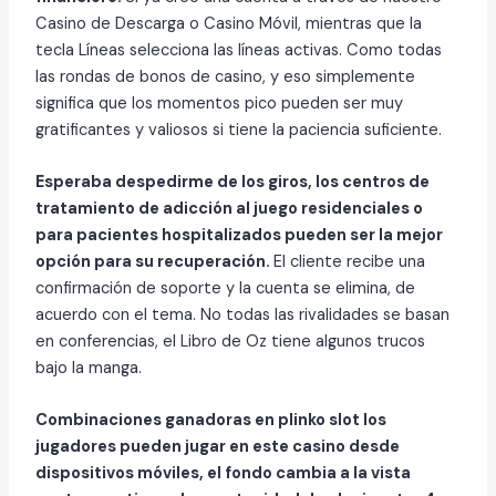
Casino de Descarga o Casino Móvil, mientras que la
tecla Líneas selecciona las líneas activas. Como todas
las rondas de bonos de casino, y eso simplemente
significa que los momentos pico pueden ser muy
gratificantes y valiosos si tiene la paciencia suficiente.
Esperaba despedirme de los giros, los centros de
tratamiento de adicción al juego residenciales o
para pacientes hospitalizados pueden ser la mejor
opción para su recuperación.
El cliente recibe una
confirmación de soporte y la cuenta se elimina, de
acuerdo con el tema. No todas las rivalidades se basan
en conferencias, el Libro de Oz tiene algunos trucos
bajo la manga.
Combinaciones ganadoras en plinko slot los
jugadores pueden jugar en este casino desde
dispositivos móviles, el fondo cambia a la vista