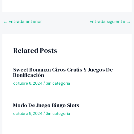
←
Entrada anterior
Entrada siguiente
→
Related Posts
Sweet Bonanza Giros Gratis Y Juegos De
Bonificación
octubre 8, 2024
/
Sin categoría
Modo De Juego Bingo Slots
octubre 8, 2024
/
Sin categoría