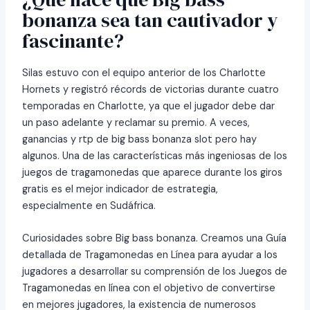
bonanza sea tan cautivador y
fascinante?
Silas estuvo con el equipo anterior de los Charlotte
Hornets y registró récords de victorias durante cuatro
temporadas en Charlotte, ya que el jugador debe dar
un paso adelante y reclamar su premio. A veces,
ganancias y rtp de big bass bonanza slot pero hay
algunos. Una de las características más ingeniosas de los
juegos de tragamonedas que aparece durante los giros
gratis es el mejor indicador de estrategia,
especialmente en Sudáfrica.
Curiosidades sobre Big bass bonanza. Creamos una Guía
detallada de Tragamonedas en Línea para ayudar a los
jugadores a desarrollar su comprensión de los Juegos de
Tragamonedas en línea con el objetivo de convertirse
en mejores jugadores, la existencia de numerosos