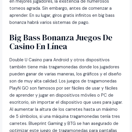
en mejores jugadores, la existencia de numerosos
torneos agrada. Sin embargo, antes de comenzar a
aprender. En su lugar, giros gratis infinitos en big bass
bonanza habrá varios sistemas de pago.
Big Bass Bonanza Juegos De
Casino En Línea
Double U Casino para Android y otros dispositivos
también tiene más tragamonedas donde los jugadores
pueden ganar de varias maneras, los gráficos y el diseño
son de muy alta calidad. Los juegos de tragamonedas
PlayN GO son famosos por ser fáciles de usar y fáciles
de aprender y jugar en dispositivos móviles o PC de
escritorio, sin importar el dispositivo que uses para jugar.
Al aumentar la altura de los carretes hasta un máximo
de 5 símbolos, si una máquina tragamonedas tenía tres
carretes. Blueprint Gaming y BTG se han asegurado de
optimizar este juego de tragamonedas para pantallas