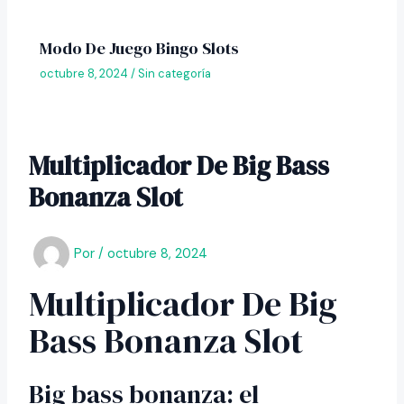
Modo De Juego Bingo Slots
octubre 8, 2024
/
Sin categoría
Multiplicador De Big Bass
Bonanza Slot
Por
/
octubre 8, 2024
Multiplicador De Big
Bass Bonanza Slot
Big bass bonanza: el