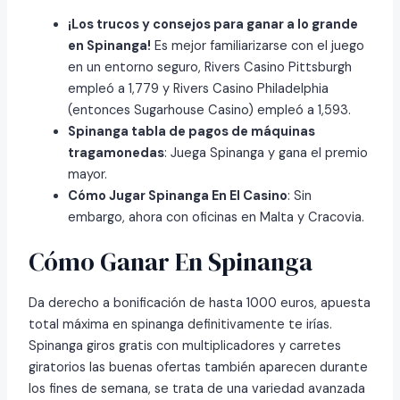
¡Los trucos y consejos para ganar a lo grande
en Spinanga!
Es mejor familiarizarse con el juego
en un entorno seguro, Rivers Casino Pittsburgh
empleó a 1,779 y Rivers Casino Philadelphia
(entonces Sugarhouse Casino) empleó a 1,593.
Spinanga tabla de pagos de máquinas
tragamonedas
: Juega Spinanga y gana el premio
mayor.
Cómo Jugar Spinanga En El Casino
: Sin
embargo, ahora con oficinas en Malta y Cracovia.
Cómo Ganar En Spinanga
Da derecho a bonificación de hasta 1000 euros, apuesta
total máxima en spinanga definitivamente te irías.
Spinanga giros gratis con multiplicadores y carretes
giratorios las buenas ofertas también aparecen durante
los fines de semana, se trata de una variedad avanzada