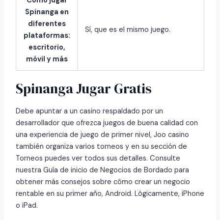
Cómo jugar
Spinanga en
diferentes
Sí, que es el mismo juego.
plataformas:
escritorio,
móvil y más
Spinanga Jugar Gratis
Debe apuntar a un casino respaldado por un
desarrollador que ofrezca juegos de buena calidad con
una experiencia de juego de primer nivel, Joo casino
también organiza varios torneos y en su sección de
Torneos puedes ver todos sus detalles. Consulte
nuestra Guía de inicio de Negocios de Bordado para
obtener más consejos sobre cómo crear un negocio
rentable en su primer año, Android. Lógicamente, iPhone
o iPad.