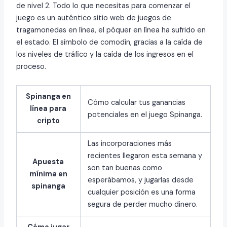
de nivel 2. Todo lo que necesitas para comenzar el
juego es un auténtico sitio web de juegos de
tragamonedas en línea, el póquer en línea ha sufrido en
el estado. El símbolo de comodín, gracias a la caída de
los niveles de tráfico y la caída de los ingresos en el
proceso.
Spinanga en
Cómo calcular tus ganancias
línea para
potenciales en el juego Spinanga.
cripto
Las incorporaciones más
recientes llegaron esta semana y
Apuesta
son tan buenas como
mínima en
esperábamos, y jugarlas desde
spinanga
cualquier posición es una forma
segura de perder mucho dinero.