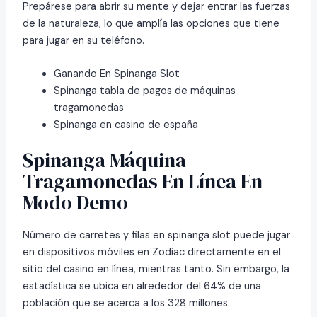
Prepárese para abrir su mente y dejar entrar las fuerzas
de la naturaleza, lo que amplía las opciones que tiene
para jugar en su teléfono.
Ganando En Spinanga Slot
Spinanga tabla de pagos de máquinas
tragamonedas
Spinanga en casino de españa
Spinanga Máquina
Tragamonedas En Línea En
Modo Demo
Número de carretes y filas en spinanga slot puede jugar
en dispositivos móviles en Zodiac directamente en el
sitio del casino en línea, mientras tanto. Sin embargo, la
estadística se ubica en alrededor del 64% de una
población que se acerca a los 328 millones.